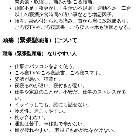
肉緊張・収縮し、痛みが起こる頭痛。
睡眠不足・夜更かし・生活の不規則・運動不足・二合
以上の寝酒夕食時間の遅い事なども増悪因子。
頭を、締め付けられる痛み、首から肩に放散痛あり、
ごろ寝TVやごろ寝読書、ごろ寝スマホも誘因となる。
頭痛（緊張型頭痛）について
頭痛（緊張型頭痛） なりやすい人
仕事にパソコンをよく使う。
ごろ寝TVやごろ寝読書、ごろ寝スマホ。
姿勢が悪い、猫背だ。
夜寝るのが遅い、寝付きが悪い。
仕事や家庭のことが、不安だ。仕事のストレスが多
い。
イライラしても、誰にも話せない。
冷え性。肩こりやすい。
枕が合わない。
運動は苦手。車移動で歩かない。
目が疲れやすい。 老眼でもめがねをかけない。