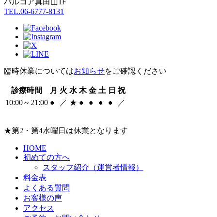
パルコア真田山1F
TEL.06-6777-8131
臨時休業については
お知らせ
をご確認ください
診療時間
月
火
水
木
金
土
日
祝
10:00～21:00
●
／
★
●
●
●
●
／
★
第2・第4水曜日は休業となります
HOME
初めての方へ
スタッフ紹介（運営者情報）
料金表
よくある質問
お客様の声
アクセス